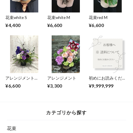
花束white S
花束white M
花束red M
¥4,400
¥6,600
¥6,600
アレンジメント
アレンジメント
初めにお読みくださ
purple M
い
¥6,600
¥3,300
¥9,999,999
カテゴリから探す
花束