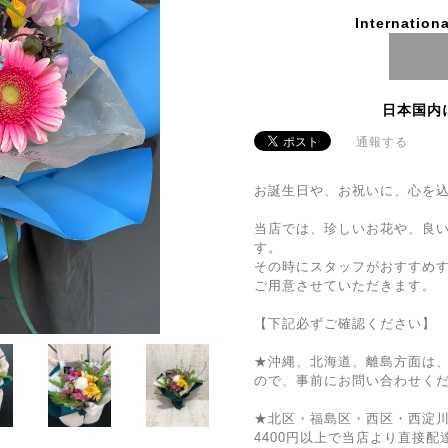
Internationa
日本国内
通報する
お誕生日や、お祝いに、心を
当店では、珍しいお花や、良
す。
その時にスタッフがおすすめ
ご用意させていただきます。
【下記必ずご確認ください】
★沖縄、北海道、離島方面は
ので、事前にお問い合わせく
★北区・福島区・西区・西淀
4400円以上で当店より直接